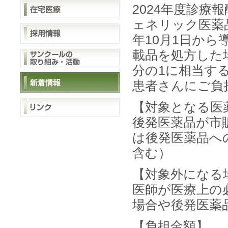
2024年度診
ェネリック医薬
年10月1日か
載品を処方した
分の1に相当す
患者さんにご負
【対象となる医
後発医薬品が市
は後発医薬品へ
含む）
【対象外になる
医師が医療上の
場合や後発医薬
【負担金額】